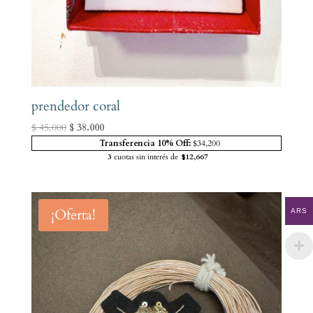
prendedor coral
El
El
$
45.000
$
38.000
precio
precio
Transferencia 10% Off:
$34,200
3
cuotas sin interés de
$12,667
original
actual
era:
es:
$ 45.000.
$ 38.000.
¡Oferta!
ARS