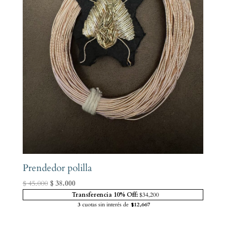
Prendedor polilla
El
El
$
45.000
$
38.000
precio
precio
Transferencia 10% Off:
$34,200
3
cuotas sin interés de
$12,667
original
actual
era:
es: